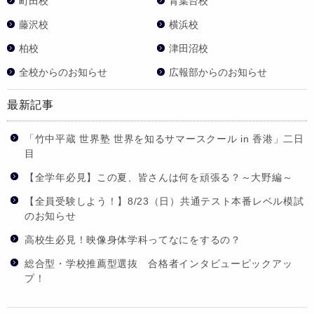
町田校
青葉台校
藤沢校
横浜校
柏校
津田沼校
全校からのお知らせ
広報部からのお知らせ
最新記事
「竹中平蔵 世界塾 世界を知るサマースクール in 香港」二日
目
【全学年必見】この夏、皆さんは何を頑張る？～大野編～
【全員受験しよう！】8/23（日）共通テスト本番レベル模試
のお知らせ
高校生必見！映像身体学科ってなにをするの？
総合型・学校推薦型選抜 合格者インタビューピックアッ
プ！