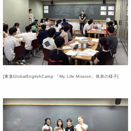
[東進GlobalEnglishCamp 「My Life Mission」発表の様子]