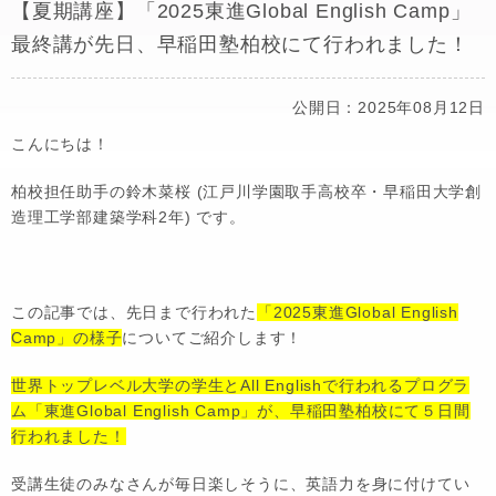
【夏期講座】「2025東進Global English Camp」
最終講が先日、早稲田塾柏校にて行われました！
公開日：2025年08月12日
こんにちは！
柏校担任助手の鈴木菜桜 (江戸川学園取手高校卒・早稲田大学創
造理工学部建築学科2年) です。
この記事では、先日まで行われた
「2025東進Global English
Camp」の様子
についてご紹介します！
世界トップレベル大学の学生とAll Englishで行われるプログラ
ム「東進Global English Camp」が、早稲田塾柏校にて５日間
行われました！
受講生徒のみなさんが毎日楽しそうに、英語力を身に付けてい