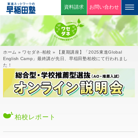
資料請求
お問い合わせ
ホーム
»
ワセダネ-柏校
»
【夏期講座】「2025東進Global
English Camp」最終講が先日、早稲田塾柏校にて行われまし
た！
柏校
レポート