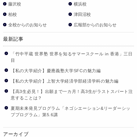
藤沢校
横浜校
柏校
津田沼校
全校からのお知らせ
広報部からのお知らせ
最新記事
「竹中平蔵 世界塾 世界を知るサマースクール in 香港」三日
目
【私の大学紹介】慶應義塾大学SFCの魅力編
【私の大学紹介】上智大学経済学部経済学科の魅力編
【高3生必見！】出願まで一カ月！高3生がラストスパート注
意することは？
夏期未来発見プログラム「ネゴシエーション&リーダーシッ
ププログラム」第5.6講
アーカイブ