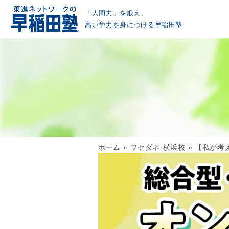
「人間力」を鍛え、
高い学力を身につける早稲田塾
ホーム
»
ワセダネ-横浜校
»
【私が考え