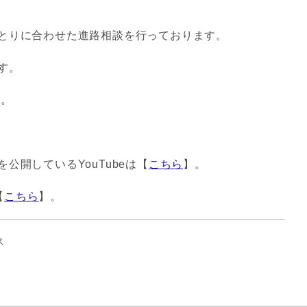
ひとりに合わせた進路相談を行っております。
す。
ら。
公開しているYouTubeは【
こちら
】。
【
こちら
】。
ス