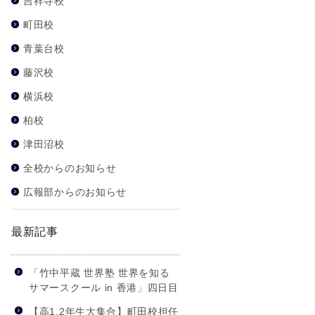
吉祥寺校
町田校
青葉台校
藤沢校
横浜校
柏校
津田沼校
全校からのお知らせ
広報部からのお知らせ
最新記事
「竹中平蔵 世界塾 世界を知る
サマースクール in 香港」四日目
【高1,2年生大集合】町田校担任