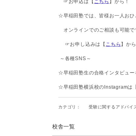
☞お申込は【
こちら
】から！
☆早稲田塾では、皆様お一人お
オンラインでのご相談も可能で
☞お申し込みは【
こちら
】か
～各種SNS～
☆早稲田塾生の合格インタビューを
☆早稲田塾横浜校のInstagramは
カテゴリ：
受験に関するアドバイ
校舎一覧