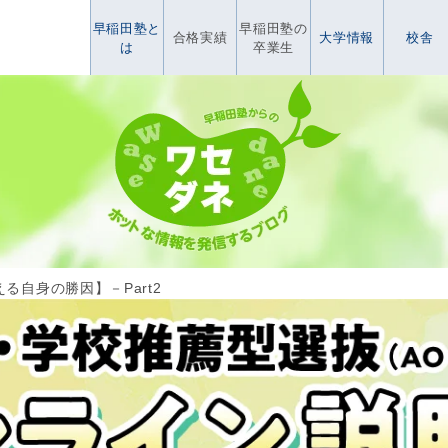
早稲田塾と
早稲田塾の
合格実績
大学情報
校舎
は
卒業生
る自身の勝因】－Part2