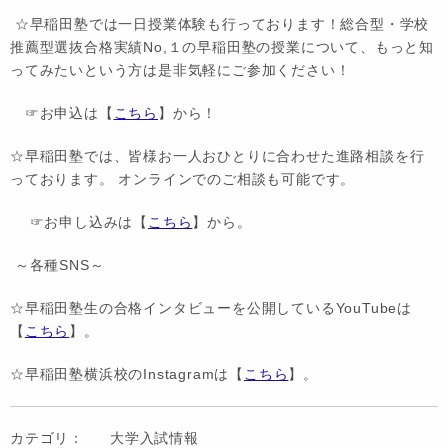
☆早稲田塾では一日授業体験も行っております！総合型・学校
推薦型選抜合格実績No,１の早稲田塾の授業について、もっと知
ってみたいという方は是非気軽にご参加ください！
☞お申込は【
こちら
】から！
☆早稲田塾では、皆様お一人おひとりに合わせた進路相談を行
っております。 オンラインでのご相談も可能です。
☞お申し込みは【
こちら
】から。
～各種SNS～
☆早稲田塾生の合格インタビューを公開しているYouTubeは
【
こちら
】。
☆早稲田塾横浜校のInstagramは【
こちら
】。
カテゴリ：
大学入試情報