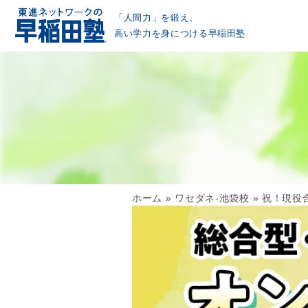
「人間力」を鍛え、
高い学力を身につける早稲田塾
ホーム
»
ワセダネ-池袋校
»
祝！現役