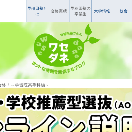
早稲田塾と
早稲田塾の
合格実績
大学情報
校舎
は
卒業生
合格！～学習院高等科編～