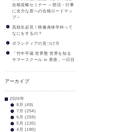
合格攻略セミナー ～部活・行事
に全力な君への合格ロードマッ
プ～
高校生必見！映像身体学科って
なにをするの？
ボランティアの見つけ方
「竹中平蔵 世界塾 世界を知る
サマースクール in 香港」一日目
アーカイブ
2026年
8月
(49)
7月
(254)
6月
(259)
5月
(220)
4月
(180)