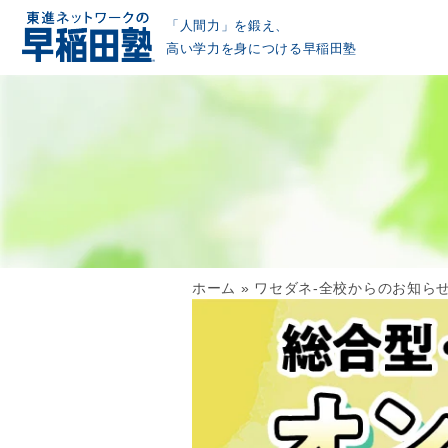
「人間力」を鍛え、
高い学力を身につける早稲田塾
ホーム
»
ワセダネ-全校からのお知ら