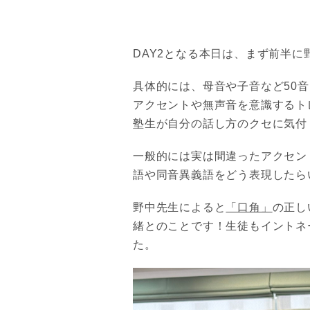
DAY2となる本日は、まず前半
具体的には、母音や子音など50
アクセントや無声音を意識するト
塾生が自分の話し方のクセに気付
一般的には実は間違ったアクセン
語や同音異義語をどう表現したら
野中先生によると
「口角」
の正し
緒とのことです！生徒もイントネ
た。