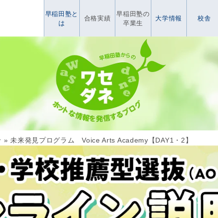
早稲田塾と
早稲田塾の
合格実績
大学情報
校舎
は
卒業生
せ
»
未来発見プログラム Voice Arts Academy【DAY1・2】