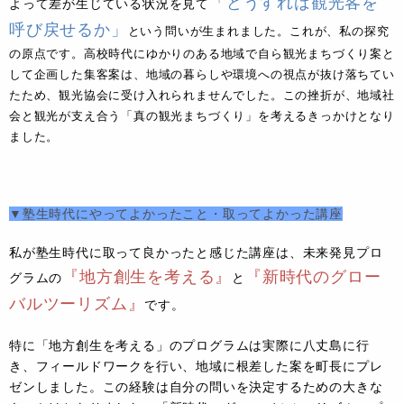
「どうすれば観光客を
よって差が生じている状況を見て
呼び戻せるか」
という問いが生まれました。これが、私の探究
の原点です。高校時代にゆかりのある地域で自ら観光まちづくり案と
して企画した集客案は、地域の暮らしや環境への視点が抜け落ちてい
たため、観光協会に受け入れられませんでした。この挫折が、地域社
会と観光が支え合う「真の観光まちづくり」を考えるきっかけとなり
ました。
▼塾生時代にやってよかったこと・取ってよかった講座
私が塾生時代に取って良かったと感じた講座は、未来発見プロ
『地方創生を考える』
『新時代のグロー
グラムの
と
バルツーリズム』
です。
特に「地方創生を考える」のプログラム
は実際に八丈島に行
き、フィールドワークを行い、地域に根差した案を町長にプレ
ゼンしました。この経験は自分の問いを決定するための大きな