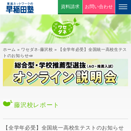
資料請求
お問い合わせ
ホーム
»
ワセダネ-藤沢校
»
【全学年必受】全国統一高校生テス
トのお知らせ📣
藤沢校
レポート
【全学年必受】全国統一高校生テストのお知らせ