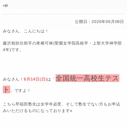
📣
公開日：2026年06月08日
みなさん、こんにちは！
藤沢校担任助手の來栖可林(聖園女学院高校卒・上智大学神学部
4年)です。
全国統一高校生テス
みなさん！
6月14日(日)
は「
ト
」ですよ！
こちら早稲田塾生は全学年必受、そして塾生でない方もお申込
みいただけるものになっております✊