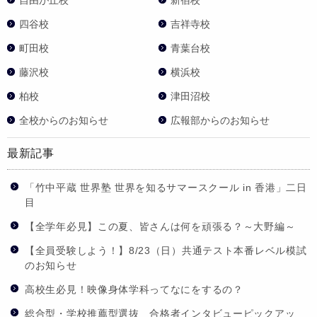
自由が丘校
新宿校
四谷校
吉祥寺校
町田校
青葉台校
藤沢校
横浜校
柏校
津田沼校
全校からのお知らせ
広報部からのお知らせ
最新記事
「竹中平蔵 世界塾 世界を知るサマースクール in 香港」二日
目
【全学年必見】この夏、皆さんは何を頑張る？～大野編～
【全員受験しよう！】8/23（日）共通テスト本番レベル模試
のお知らせ
高校生必見！映像身体学科ってなにをするの？
総合型・学校推薦型選抜 合格者インタビューピックアッ