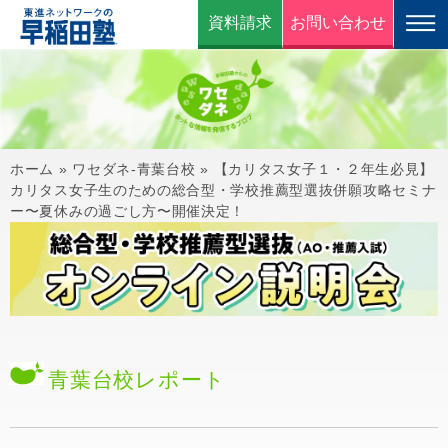
資料請求
お問い合わせ
ホーム
»
ワセダネ-青葉台校
»
【カリタス女子１・２年生必見】
カリタス女子生のための総合型・学校推薦型選抜併願攻略セミナ
ー〜夏休みの過ごし方〜開催決定！
青葉台校
レポート