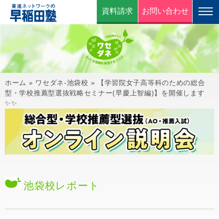
資料請求
お問い合わせ
ホーム
»
ワセダネ-池袋校
»
【学習院女子高等科のための総合
型・学校推薦型選抜戦略セミナー(早慶上智編)】を開催します
✨✨
池袋校
レポート