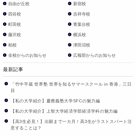
自由が丘校
新宿校
四谷校
吉祥寺校
町田校
青葉台校
藤沢校
横浜校
柏校
津田沼校
全校からのお知らせ
広報部からのお知らせ
最新記事
「竹中平蔵 世界塾 世界を知るサマースクール in 香港」三日
目
【私の大学紹介】慶應義塾大学SFCの魅力編
【私の大学紹介】上智大学経済学部経済学科の魅力編
【高3生必見！】出願まで一カ月！高3生がラストスパート注
意することは？