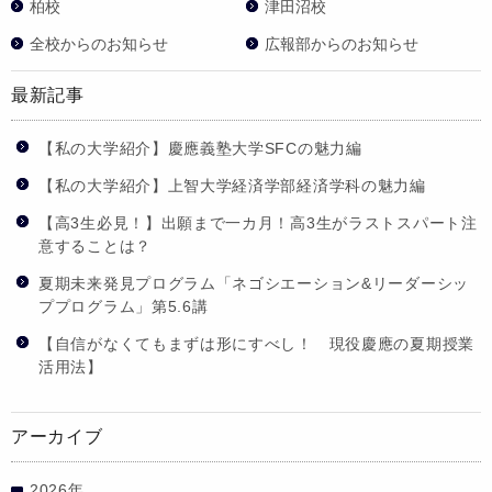
柏校
津田沼校
全校からのお知らせ
広報部からのお知らせ
最新記事
【私の大学紹介】慶應義塾大学SFCの魅力編
【私の大学紹介】上智大学経済学部経済学科の魅力編
【高3生必見！】出願まで一カ月！高3生がラストスパート注
意することは？
夏期未来発見プログラム「ネゴシエーション&リーダーシッ
ププログラム」第5.6講
【自信がなくてもまずは形にすべし！ 現役慶應の夏期授業
活用法】
アーカイブ
2026年