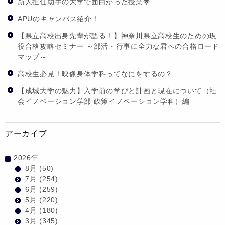
新人担任助手の大学で面白かった授業🌟
APUのキャンパス紹介！
【県立高校出身先輩が語る！】神奈川県立高校生のための現
役合格攻略セミナー ～部活・行事に全力な君への合格ロード
マップ～
高校生必見！映像身体学科ってなにをするの？
【成城大学の魅力】入学前の学びと計画と現在について（社
会イノベーション学部 政策イノベーション学科）編
アーカイブ
2026年
8月
(50)
7月
(254)
6月
(259)
5月
(220)
4月
(180)
3月
(345)