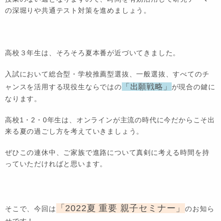
の深堀りや共通テスト対策を進めましょう。
高校３年生は、そろそろ夏本番が近づいてきました。
入試において総合型・学校推薦型選抜、一般選抜、すべてのチ
「出願戦略」
ャンスを活用する現役生ならではの
が現合の鍵に
なります。
高校1・2・0年生は、オンラインが主流の時代に今だからこそ出
来る夏の過ごし方を考えていきましょう。
ぜひこの連休中、ご家族で進路について真剣に考える時間を持
っていただければと思います。
「2022夏 重要 親子セミナー」
そこで、今回は
のお知ら
せです！