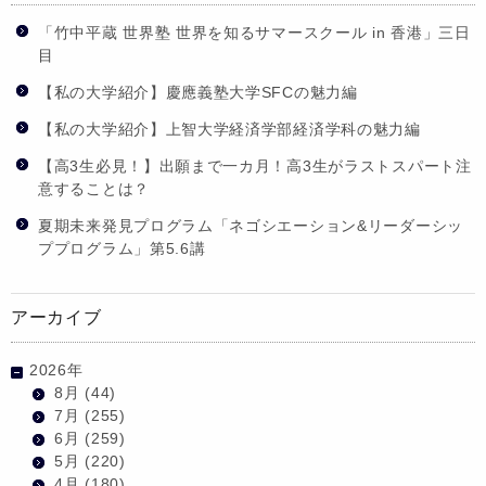
「竹中平蔵 世界塾 世界を知るサマースクール in 香港」三日
目
【私の大学紹介】慶應義塾大学SFCの魅力編
【私の大学紹介】上智大学経済学部経済学科の魅力編
【高3生必見！】出願まで一カ月！高3生がラストスパート注
意することは？
夏期未来発見プログラム「ネゴシエーション&リーダーシッ
ププログラム」第5.6講
アーカイブ
2026年
8月
(44)
7月
(255)
6月
(259)
5月
(220)
4月
(180)