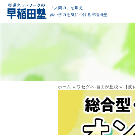
「人間力」を鍛え、
高い学力を身につける早稲田塾
ホーム
»
ワセダネ-自由が丘校
»
【変