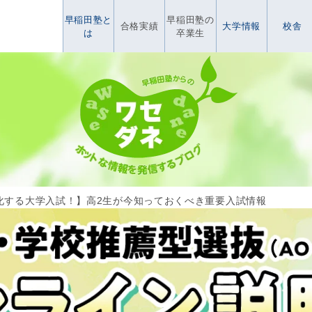
早稲田塾と
早稲田塾の
合格実績
大学情報
校舎
は
卒業生
化する大学入試！】高2生が今知っておくべき重要入試情報