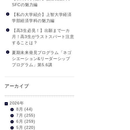
SFCの魅力編
【私の大学紹介】上智大学経済
学部経済学科の魅力編
【高3生必見！】出願まで一カ
月！高3生がラストスパート注意
することは？
夏期未来発見プログラム「ネゴ
シエーション&リーダーシップ
プログラム」第5.6講
アーカイブ
2026年
8月
(44)
7月
(255)
6月
(259)
5月
(220)