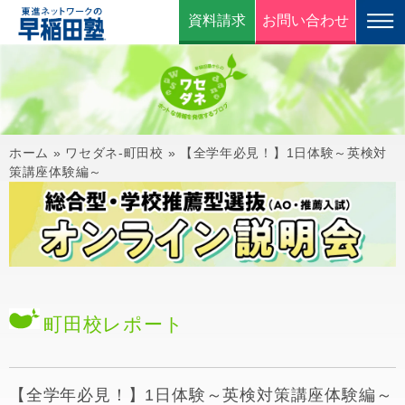
資料請求
お問い合わせ
ホーム
»
ワセダネ-町田校
»
【全学年必見！】1日体験～英検対
策講座体験編～
町田校
レポート
【全学年必見！】1日体験～英検対策講座体験編～