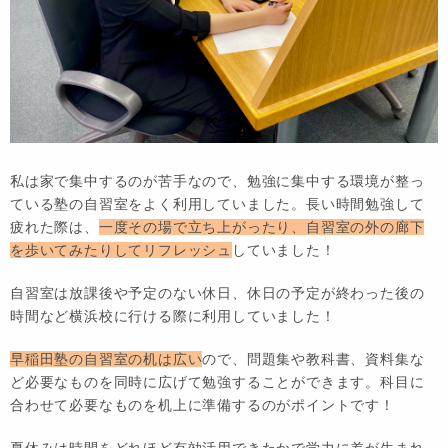
私は家で集中するのが苦手なので、勉強に集中する環境が整っ
ている塾の自習室をよく利用していました。長い時間勉強して
疲れた際は、
一度その場で立ち上がったり、自習室の外の廊下
を歩いてみたりしてリフレッシュ
していました！
自習室は放課後や予定のない休日、休日の予定が終わった後の
時間など横浜校に行ける際に利用していました！
早稲田塾の自習室の机は広い
ので、問題集や教科書、資料集な
ど必要なものを同時に広げて勉強することができます。科目に
合わせて必要なものを机上に準備するのがポイントです！