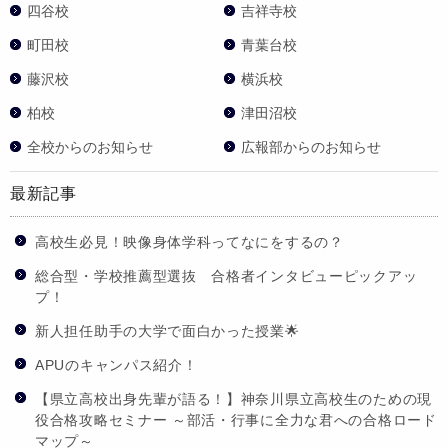
四谷校
吉祥寺校
町田校
青葉台校
藤沢校
横浜校
柏校
津田沼校
全校からのお知らせ
広報部からのお知らせ
最新記事
高校生必見！映像身体学科ってなにをするの？
総合型・学校推薦型選抜 合格者インタビューピックアッ
プ！
新人担任助手の大学で面白かった授業🌟
APUのキャンパス紹介！
【県立高校出身先輩が語る！】神奈川県立高校生のための現
役合格攻略セミナー ～部活・行事に全力な君への合格ロード
マップ～