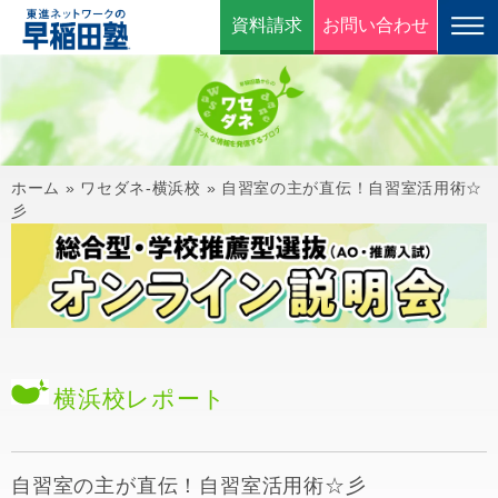
資料請求
お問い合わせ
ホーム
»
ワセダネ-横浜校
»
自習室の主が直伝！自習室活用術☆
彡
横浜校
レポート
自習室の主が直伝！自習室活用術☆彡