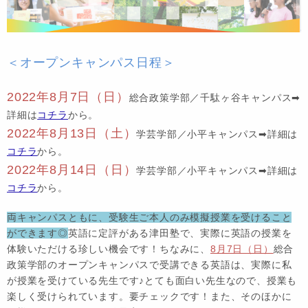
＜オープンキャンパス日程＞
2022年8月7日（日）
総合政策学部／千駄ヶ谷キャンパス➡
詳細は
コチラ
から。
2022年8月13日（土）
学芸学部／小平キャンパス➡詳細は
コチラ
から。
2022年8月14日（日）
学芸学部／小平キャンパス➡詳細は
コチラ
から。
両キャンパスともに、受験生ご本人のみ模擬授業を受けること
ができます◎
英語に定評がある津田塾で、実際に英語の授業を
体験いただける珍しい機会です！ちなみに、
8月7日（日）
総合
政策学部のオープンキャンパスで受講できる英語は、実際に私
が授業を受けている先生です♪とても面白い先生なので、授業も
楽しく受けられています。要チェックです！また、そのほかに