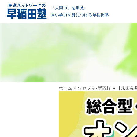
「人間力」を鍛え、
高い学力を身につける早稲田塾
ホーム
»
ワセダネ-新宿校
»
【未来発