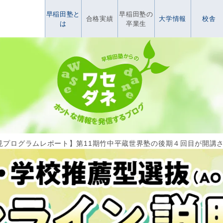
早稲田塾と
早稲田塾の
合格実績
大学情報
校舎
は
卒業生
見プログラムレポート】第11期竹中平蔵世界塾の後期４回目が開講