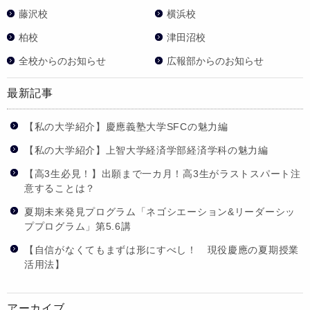
藤沢校
横浜校
柏校
津田沼校
全校からのお知らせ
広報部からのお知らせ
最新記事
【私の大学紹介】慶應義塾大学SFCの魅力編
【私の大学紹介】上智大学経済学部経済学科の魅力編
【高3生必見！】出願まで一カ月！高3生がラストスパート注
意することは？
夏期未来発見プログラム「ネゴシエーション&リーダーシッ
ププログラム」第5.6講
【自信がなくてもまずは形にすべし！ 現役慶應の夏期授業
活用法】
アーカイブ