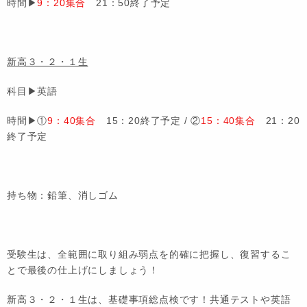
時間▶
9：20集合
21：50終了予定
新高３・２・１生
科目▶英語
時間▶①
9：40集合
15：20終了予定 / ②
15：40集合
21：20
終了予定
持ち物：鉛筆、消しゴム
受験生は、全範囲に取り組み弱点を的確に把握し、復習するこ
とで最後の仕上げにしましょう！
新高３・２・１生は、基礎事項総点検です！共通テストや英語