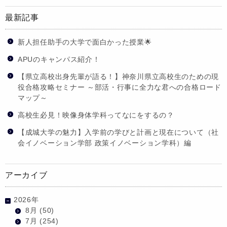
最新記事
新人担任助手の大学で面白かった授業🌟
APUのキャンパス紹介！
【県立高校出身先輩が語る！】神奈川県立高校生のための現
役合格攻略セミナー ～部活・行事に全力な君への合格ロード
マップ～
高校生必見！映像身体学科ってなにをするの？
【成城大学の魅力】入学前の学びと計画と現在について（社
会イノベーション学部 政策イノベーション学科）編
アーカイブ
2026年
8月
(50)
7月
(254)