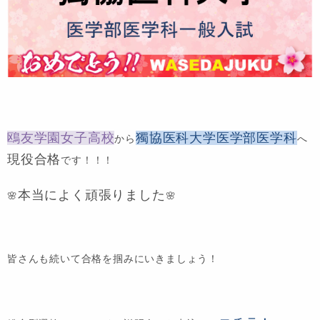
鴎友学園女子高校
獨協医科大学医学部医学科
から
へ
現役合格
です！！！
本当によく頑張りました
🌸
🌸
皆さんも続いて合格を掴みにいきましょう！