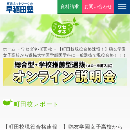
資料請求
お問い合わせ
ホーム
»
ワセダネ-町田校
»
【町田校現役合格速報！】鴎友学園
女子高校から獨協大学医学部医学科に一般選抜で現役合格！！！
町田校
レポート
【町田校現役合格速報！】鴎友学園女子高校から