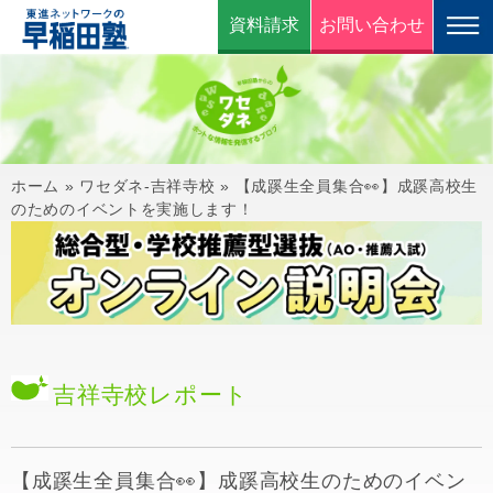
資料請求
お問い合わせ
ホーム
»
ワセダネ-吉祥寺校
»
【成蹊生全員集合👀】成蹊高校生
のためのイベントを実施します！
吉祥寺校
レポート
【成蹊生全員集合👀】成蹊高校生のためのイベン