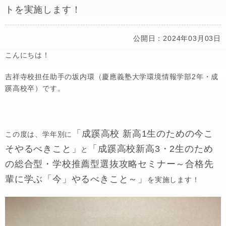
トを実施します！
公開日：2024年03月03日
こんにちは！
吉祥寺校担任助手の坂内環（慶應義塾大学環境情報学部2年・成
蹊高校卒）です。
「成蹊高校 新高1生のための今こ
この度は、学年別に
そやるべきこと」
「成蹊高校新高3・2生のため
と
の総合型・学校推薦型選抜攻略セミナー～合格先
輩に学ぶ「今」やるべきこと～」
を実施します！