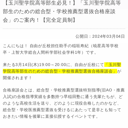
【玉川聖学院高等部生必見！】「玉川聖学院高等
部生のための総合型・学校推薦型選抜合格座談
会」のご案内！【完全定員制】
公開日：2024年03月04日
こんにちは！ 自由が丘校担任助手の稲垣寿紀（暁星高等学校
卒・上智大学総合人間科学部社会学科1年）です。
来たる3月14日(木)19:00～20:00に、自由が丘校にて
「玉川聖
学院高等部生のための総合型・学校推薦型選抜合格座談会」
が
開催されます！
合格座談会とは、総合型・学校推薦型選抜特別指導(旧AO・推薦
入試)の合格指導実績を多数持つ早稲田塾に通う先輩たちが、ど
のような高校生活を送り、どのように現役合格したのかなど、
総合型・学校医推薦型選抜を受けるにあたって是非とも知って
おきたい情報を後輩に直接伝授するイベントです。