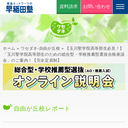
資料請求
お問い合わせ
ホーム
»
ワセダネ-自由が丘校
»
【玉川聖学院高等部生必見！】
「玉川聖学院高等部生のための総合型・学校推薦型選抜合格座談
会」のご案内！【完全定員制】
自由が丘校
レポート