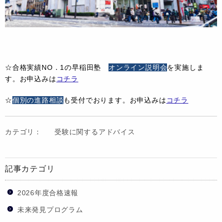
☆合格実績NO．1の早稲田塾
オンライン説明会
を実施しま
す。お申込みは
コチラ
☆
個別の進路相談
も受付でおります。お申込みは
コチラ
カテゴリ：
受験に関するアドバイス
記事カテゴリ
2026年度合格速報
未来発見プログラム