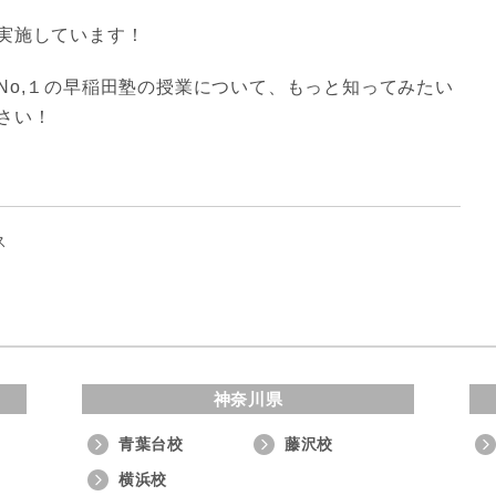
実施しています！
No,１の早稲田塾の授業について、もっと知ってみたい
さい！
ス
神奈川県
青葉台校
藤沢校
横浜校