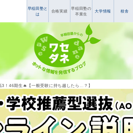
早稲田塾と
早稲田塾の
合格実績
大学情報
校舎
は
卒業生
3！46期生🔥【一般受験に持ち越したら...？】