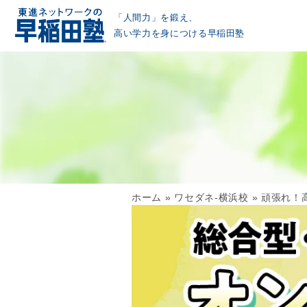
「人間力」を鍛え、
高い学力を身につける早稲田塾
ホーム
»
ワセダネ-横浜校
»
頑張れ！高