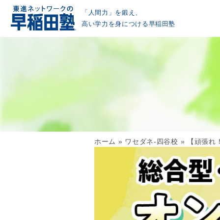
「人間力」を鍛え、
高い学力を身につける早稲田塾
ホーム
»
ワセダネ-四谷校
»
【頑張れ