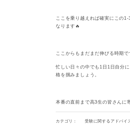
ここを乗り越えれば確実にこの1
なります🔥
ここからもまだまだ
伸びる時期
で
忙しい日々の中でも1日1日自分
格
を掴みましょう。
本番の直前まで高3生の皆さんに
カテゴリ：
受験に関するアドバイ