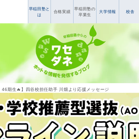
早稲田塾と
早稲田塾の
合格実績
大学情報
校舎
は
卒業生
！46期生🔥】四谷校担任助手 川畑より応援メッセージ