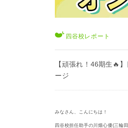
四谷校
レポート
【頑張れ！46期生🔥
ージ
みなさん、こんにちは！
四谷校担任助手の川畑心優(三輪