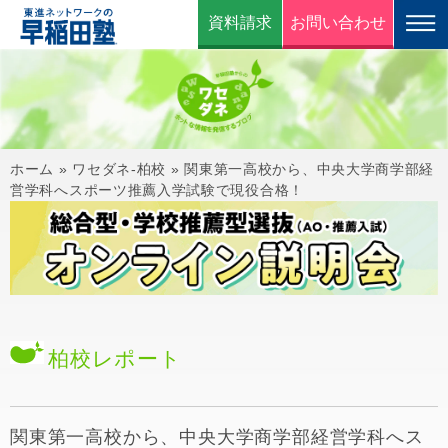
資料請求
お問い合わせ
ホーム
»
ワセダネ-柏校
»
関東第一高校から、中央大学商学部経
営学科へスポーツ推薦入学試験で現役合格！
柏校
レポート
関東第一高校から、中央大学商学部経営学科へス