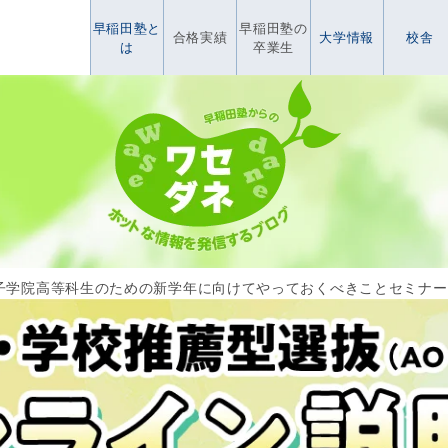
早稲田塾と
早稲田塾の
合格実績
大学情報
校舎
は
卒業生
子学院高等科生のための新学年に向けてやっておくべきことセミナー