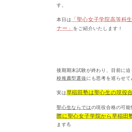
す。
「聖心女子学院高等科
本日は
ナー」
をご紹介いたします！
後期期末試験が終わり、目前に迫
校推薦型選抜
にも思考を巡らせて
早稲田塾は聖心生の現役
実は
聖心生ならでは
の現役合格の可能
際に聖心女子学院から早稲田
ます💪