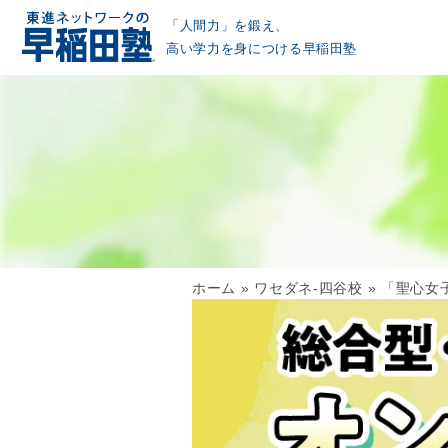
「人間力」を鍛え、
高い学力を身につける早稲田塾
ホーム
»
ワセダネ-四谷校
»
「聖心女