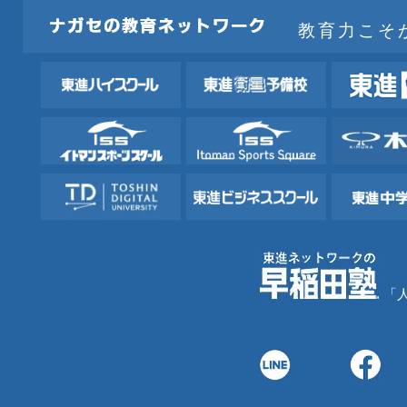
教育力こそ
「