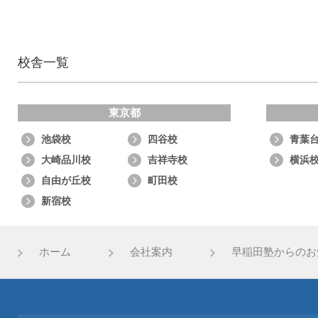
校舎一覧
東京都
池袋校
四谷校
青葉
大崎品川校
吉祥寺校
横浜
自由が丘校
町田校
新宿校
ホーム
会社案内
早稲田塾からのお