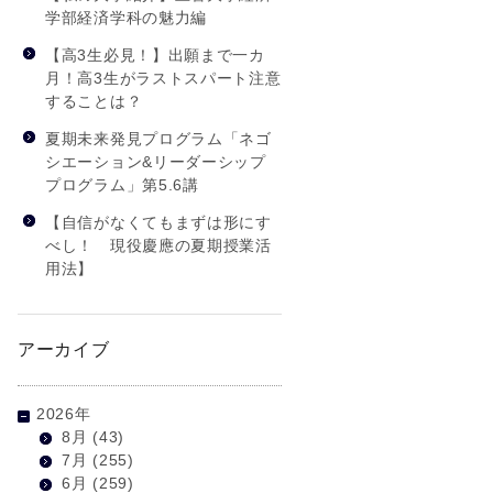
学部経済学科の魅力編
【高3生必見！】出願まで一カ
月！高3生がラストスパート注意
することは？
夏期未来発見プログラム「ネゴ
シエーション&リーダーシップ
プログラム」第5.6講
【自信がなくてもまずは形にす
べし！ 現役慶應の夏期授業活
用法】
アーカイブ
2026年
8月
(43)
7月
(255)
6月
(259)