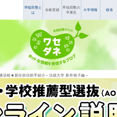
早稲田塾と
早稲田塾の
合格実績
大学情報
校舎
は
卒業生
me横浜校★新任担任助手紹介～法政大学 新井南子編～