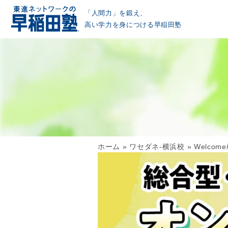
「人間力」を鍛え、
高い学力を身につける早稲田塾
ホーム
»
ワセダネ-横浜校
»
Welco