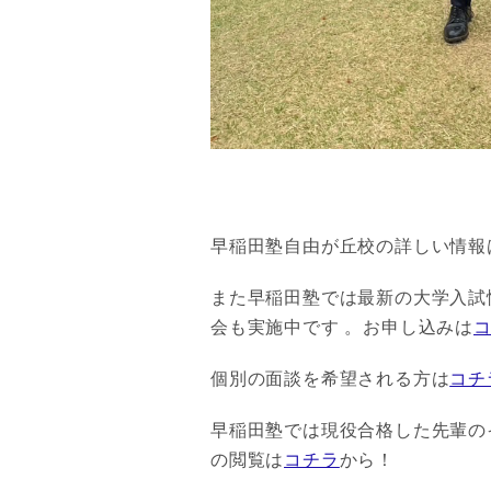
早稲田塾自由が丘校の詳しい情報
また早稲田塾では最新の大学入試
会も実施中です 。お申し込みは
個別の面談を希望される方は
コチ
早稲田塾では現役合格した先輩のイ
の閲覧は
コチラ
から！