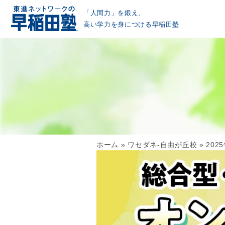
「人間力」を鍛え、
高い学力を身につける早稲田塾
ホーム
»
ワセダネ-自由が丘校
»
20