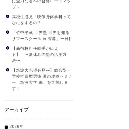
に全力な君への合格ロードマッ
プ～
高校生必見！映像身体学科って
なにをするの？
「竹中平蔵 世界塾 世界を知る
サマースクール in 香港」一日目
【新宿校担任助手が伝え
る】 〜夏休みの塾の活用方
法〜
【筑波大志望必見👀】総合型・
学校推薦型選抜 夏の攻略セミナ
ー〈筑波大学 編〉を実施しま
す！
アーカイブ
2026年