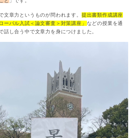
こと
」です。
で文章力というものが問われます。
提出書類作成講座
ローバル入試＜論文審査＞対策講座」
などの授業を通
で話し合う中で文章力を身につけました。