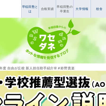
早稲田塾と
早稲田塾の
合格実績
大学情報
校舎
は
卒業生
25年度 自由が丘校 新人担任助手紹介🌸＃鈴野貴楽