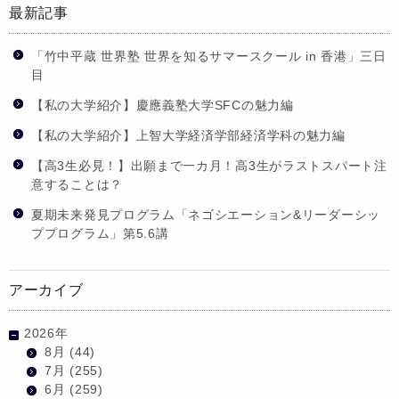
最新記事
「竹中平蔵 世界塾 世界を知るサマースクール in 香港」三日
目
【私の大学紹介】慶應義塾大学SFCの魅力編
【私の大学紹介】上智大学経済学部経済学科の魅力編
【高3生必見！】出願まで一カ月！高3生がラストスパート注
意することは？
夏期未来発見プログラム「ネゴシエーション&リーダーシッ
ププログラム」第5.6講
アーカイブ
2026年
8月
(44)
7月
(255)
6月
(259)