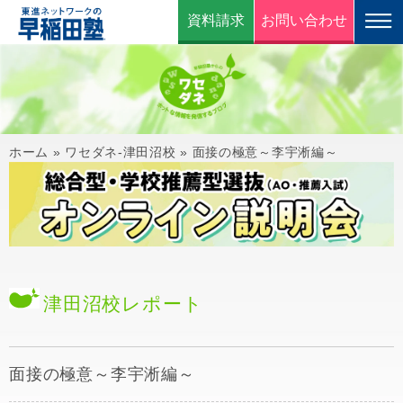
資料請求
お問い合わせ
ホーム
»
ワセダネ-津田沼校
»
面接の極意～李宇淅編～
津田沼校
レポート
面接の極意～李宇淅編～