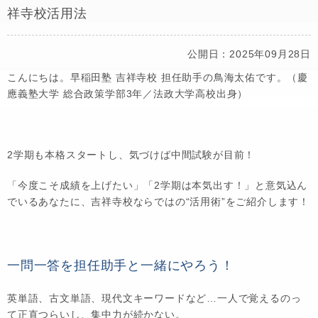
祥寺校活用法
公開日：2025年09月28日
こんにちは。早稲田塾 吉祥寺校 担任助手の鳥海太佑です。（慶
應義塾大学 総合政策学部3年／法政大学高校出身）
2学期も本格スタートし、気づけば中間試験が目前！
「今度こそ成績を上げたい」「2学期は本気出す！」と意気込ん
でいるあなたに、吉祥寺校ならではの“活用術”をご紹介します！
一問一答を担任助手と一緒にやろう！
英単語、古文単語、現代文キーワードなど…一人で覚えるのっ
て正直つらいし、集中力が続かない。