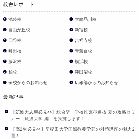
校舎レポート
池袋校
大崎品川校
自由が丘校
新宿校
四谷校
吉祥寺校
町田校
青葉台校
藤沢校
横浜校
柏校
津田沼校
全校からのお知らせ
広報部からのお知らせ
最新記事
【筑波大志望必見👀】総合型・学校推薦型選抜 夏の攻略セミ
ナー〈筑波大学 編〉を実施します！
【高2生必見👀】早稲田大学国際教養学部の対策講座の魅力2
選！