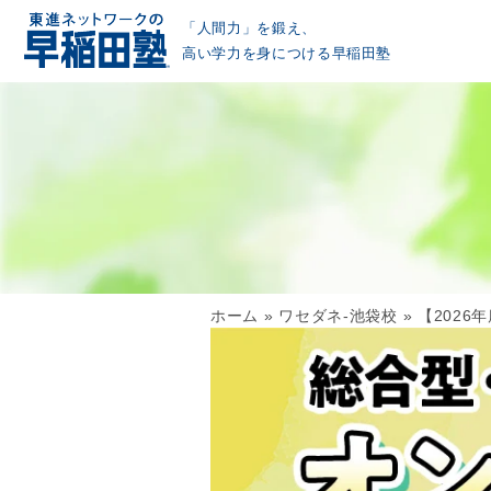
「人間力」を鍛え、
高い学力を身につける早稲田塾
ホーム
»
ワセダネ-池袋校
»
【202