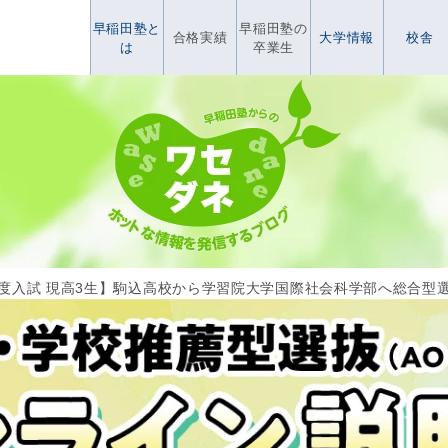
早稲田塾と
早稲田塾の
合格実績
大学情報
校舎
は
卒業生
6年度入試 現高3生】駒込高校から学習院大学国際社会科学部へ総合型