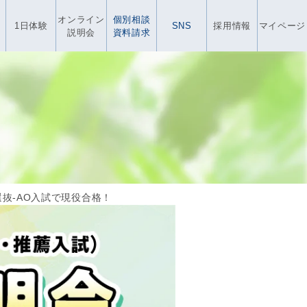
オンライン
個別相談
1日体験
SNS
採用情報
マイページ
説明会
資料請求
選抜‐AO入試で現役合格！