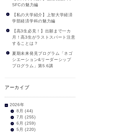
SFCの魅力編
【私の大学紹介】上智大学経済
学部経済学科の魅力編
【高3生必見！】出願まで一カ
月！高3生がラストスパート注意
することは？
夏期未来発見プログラム「ネゴ
シエーション&リーダーシップ
プログラム」第5.6講
アーカイブ
2026年
8月
(44)
7月
(255)
6月
(259)
5月
(220)