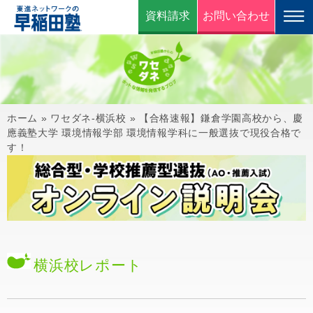
資料請求
お問い合わせ
ホーム
»
ワセダネ-横浜校
»
【合格速報】鎌倉学園高校から、慶
應義塾大学 環境情報学部 環境情報学科に一般選抜で現役合格で
す！
横浜校
レポート