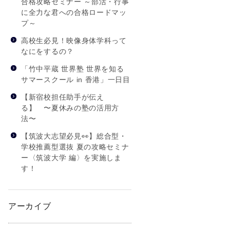
合格攻略セミナー ～部活・行事
に全力な君への合格ロードマッ
プ～
高校生必見！映像身体学科って
なにをするの？
「竹中平蔵 世界塾 世界を知る
サマースクール in 香港」一日目
【新宿校担任助手が伝え
る】 〜夏休みの塾の活用方
法〜
【筑波大志望必見👀】総合型・
学校推薦型選抜 夏の攻略セミナ
ー〈筑波大学 編〉を実施しま
す！
アーカイブ