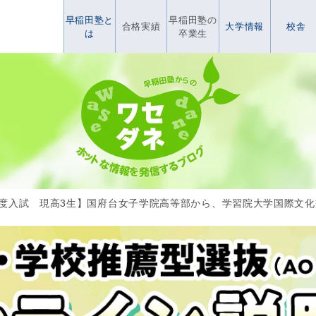
早稲田塾と
早稲田塾の
合格実績
大学情報
校舎
は
卒業生
6年度入試 現高3生】国府台女子学院高等部から、学習院大学国際文