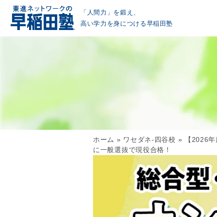
「人間力」を鍛え、
高い学力を身につける早稲田塾
ホーム
»
ワセダネ-四谷校
»
【202
に一般選抜で現役合格！