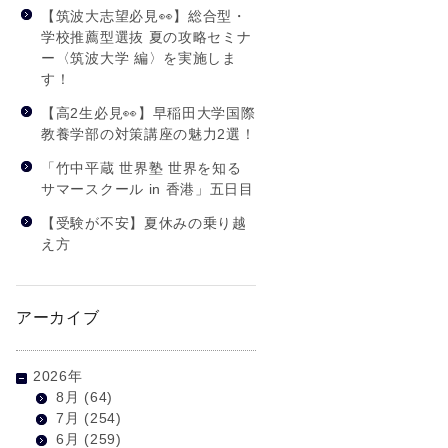
【筑波大志望必見👀】総合型・
学校推薦型選抜 夏の攻略セミナ
ー〈筑波大学 編〉を実施しま
す！
【高2生必見👀】早稲田大学国際
教養学部の対策講座の魅力2選！
「竹中平蔵 世界塾 世界を知る
サマースクール in 香港」五日目
【受験が不安】夏休みの乗り越
え方
アーカイブ
2026年
8月
(64)
7月
(254)
6月
(259)