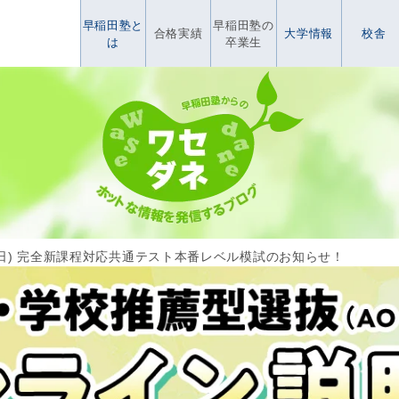
早稲田塾と
早稲田塾の
合格実績
大学情報
校舎
は
卒業生
(日) 完全新課程対応共通テスト本番レベル模試のお知らせ！