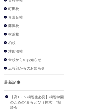
吉祥寺校
町田校
青葉台校
藤沢校
横浜校
柏校
津田沼校
全校からのお知らせ
広報部からのお知らせ
最新記事
【高1・２桐蔭生必見】桐蔭学園
のための“みらとび（探求）”相
談会