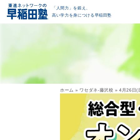
「人間力」を鍛え、
高い学力を身につける早稲田塾
ホーム
»
ワセダネ-藤沢校
»
4月26日