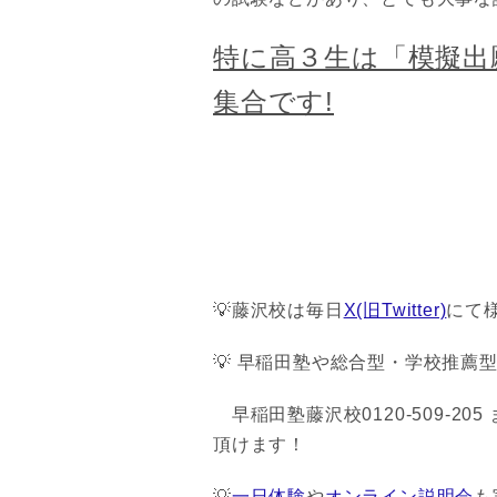
特に高３生は「模擬出
集合です!
💡藤沢校は毎日
X(旧Twitter)
にて
💡 早稲田塾や総合型・学校推薦
早稲田塾藤沢校0120-509-2
頂けます！
💡
一日体験
や
オンライン説明会
も