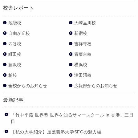
校舎レポート
池袋校
大崎品川校
自由が丘校
新宿校
四谷校
吉祥寺校
町田校
青葉台校
藤沢校
横浜校
柏校
津田沼校
全校からのお知らせ
広報部からのお知らせ
最新記事
「竹中平蔵 世界塾 世界を知るサマースクール in 香港」三日
目
【私の大学紹介】慶應義塾大学SFCの魅力編