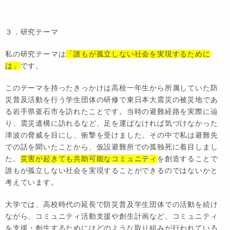
３．研究テーマ
私の研究テーマは
「誰もが孤立しない社会を実現するために
は」
です。
このテーマを持ったきっかけは高校一年生から所属していた防
災普及活動を行う学生団体の研修で東日本大震災の被災地であ
る岩手県釜石市を訪れたことです。当時の避難経路を実際に辿
り、震災遺構に訪れるなど、足を運ばなければ気づけなかった
津波の脅威を目にし、衝撃を受けました。その中で私は避難先
での話を聞いたことから、仮設避難所での孤独死に着目しまし
た。
災害が起きても共助可能なコミュニティ
を創造することで
誰もが孤立しない社会を実現することができるのではないかと
考えています。
大学では、高校時代の延長で防災普及学生団体での活動を続け
ながら、コミュニティ活動支援や創生計画など、コミュニティ
を支援・創生するためにはどのような取り組みが行われている