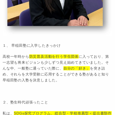
１、 早稲田塾に入学したきっかけ
高校一年時から
防災普及活動を行う学生団体
に入っており、第
一志望も将来ビジョンも少しずつ見え始めてきていました。そ
んな中、一般塾に通っていた際に、
自分の「好き」
を突き詰
め、それらを大学受験に応用することができる塾があると知り
早稲田塾の入塾を決意しました。
２、塾生時代頑張ったこと
私は、
SDGs探究プログラム、総合型・学校推薦型＜提出書類作