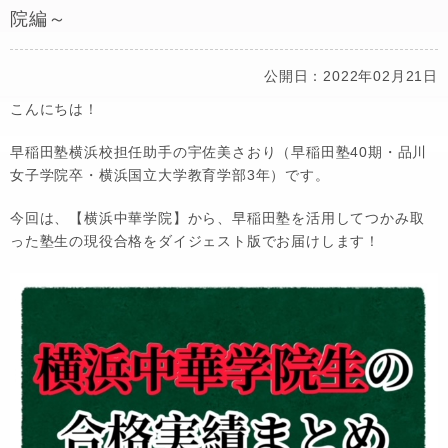
院編～
公開日：2022年02月21日
こんにちは！
早稲田塾横浜校担任助手の宇佐美さおり（早稲田塾40期・品川
女子学院卒・横浜国立大学教育学部3年）です。
今回は、【横浜中華学院】から、早稲田塾を活用してつかみ取
った塾生の現役合格をダイジェスト版でお届けします！