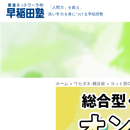
「人間力」を鍛え、
高い学力を身につける早稲田塾
ホーム
»
ワセダネ-横浜校
»
ヨット部