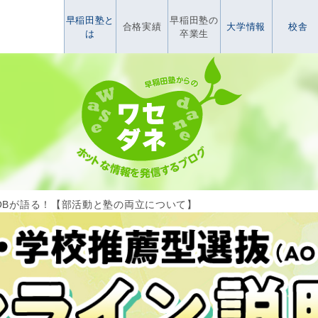
早稲田塾と
早稲田塾の
合格実績
大学情報
校舎
は
卒業生
OBが語る！【部活動と塾の両立について】