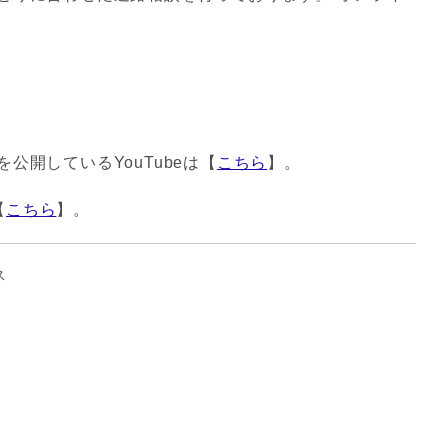
公開しているYouTubeは【
こちら
】。
【
こちら
】。
ス