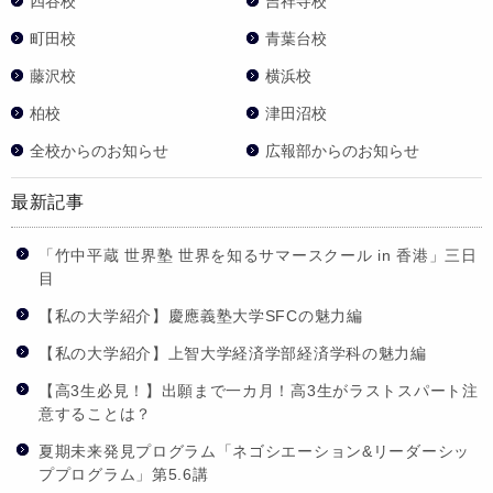
四谷校
吉祥寺校
町田校
青葉台校
藤沢校
横浜校
柏校
津田沼校
全校からのお知らせ
広報部からのお知らせ
最新記事
「竹中平蔵 世界塾 世界を知るサマースクール in 香港」三日
目
【私の大学紹介】慶應義塾大学SFCの魅力編
【私の大学紹介】上智大学経済学部経済学科の魅力編
【高3生必見！】出願まで一カ月！高3生がラストスパート注
意することは？
夏期未来発見プログラム「ネゴシエーション&リーダーシッ
ププログラム」第5.6講