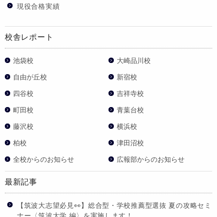
現役合格実績
校舎レポート
池袋校
大崎品川校
自由が丘校
新宿校
四谷校
吉祥寺校
町田校
青葉台校
藤沢校
横浜校
柏校
津田沼校
全校からのお知らせ
広報部からのお知らせ
最新記事
【筑波大志望必見👀】総合型・学校推薦型選抜 夏の攻略セミ
ナー〈筑波大学 編〉を実施します！