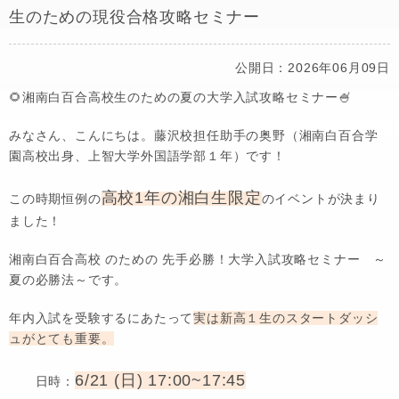
生のための現役合格攻略セミナー
公開日：2026年06月09日
🌻湘南白百合高校生のための夏の大学入試攻略セミナー🍧
みなさん、こんにちは。藤沢校担任助手の奥野（湘南白百合学
園高校出身、上智大学外国語学部１年）です！
高校1年の湘白生限定
この時期恒例の
のイベントが決まり
ました！
湘南白百合高校 のための 先手必勝！大学入試攻略セミナー ～
夏の必勝法～です。
年内入試を受験するにあたって
実は新高１生のスタートダッシ
ュがとても重要。
6/21 (日) 17:00~17:45
日時：