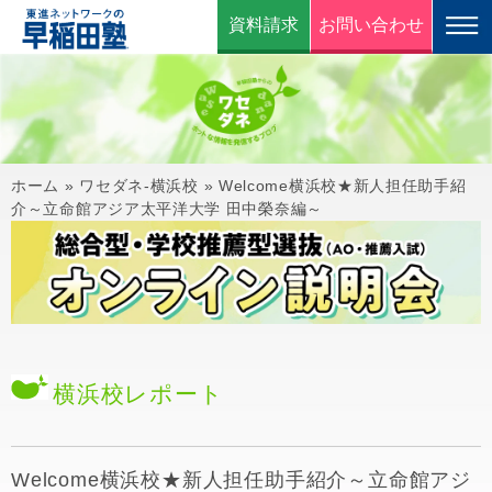
資料請求
お問い合わせ
ホーム
»
ワセダネ-横浜校
»
Welcome横浜校★新人担任助手紹
介～立命館アジア太平洋大学 田中榮奈編～
横浜校
レポート
Welcome横浜校★新人担任助手紹介～立命館アジ