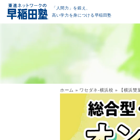
「人間力」を鍛え、
高い学力を身につける早稲田塾
ホーム
»
ワセダネ-横浜校
»
【横浜雙