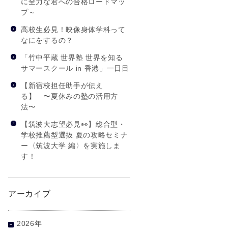
に全力な君への合格ロードマッ
プ～
高校生必見！映像身体学科って
なにをするの？
「竹中平蔵 世界塾 世界を知る
サマースクール in 香港」一日目
【新宿校担任助手が伝え
る】 〜夏休みの塾の活用方
法〜
【筑波大志望必見👀】総合型・
学校推薦型選抜 夏の攻略セミナ
ー〈筑波大学 編〉を実施しま
す！
アーカイブ
2026年