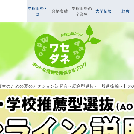
早稲田塾と
早稲田塾の
合格実績
大学情報
校舎
は
卒業生
葉生のための夏のアクション決起会～総合型選抜×一般選抜編～】の