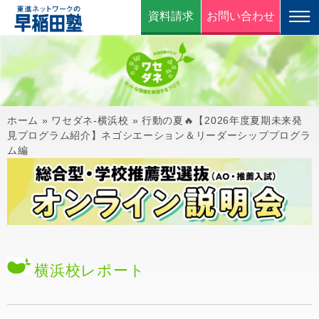
資料請求
お問い合わせ
ホーム
»
ワセダネ-横浜校
»
行動の夏🔥【2026年度夏期未来発
見プログラム紹介】ネゴシエーション＆リーダーシッププログラ
ム編
横浜校
レポート