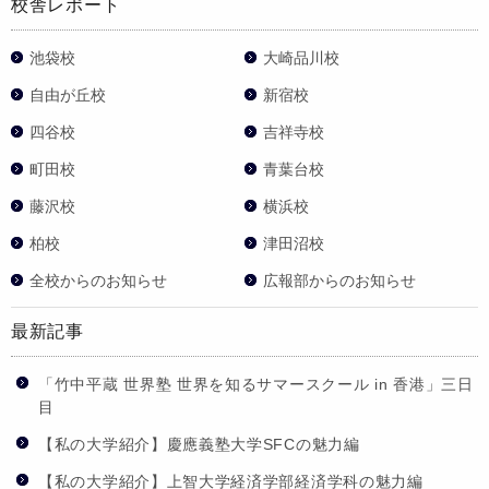
校舎レポート
池袋校
大崎品川校
自由が丘校
新宿校
四谷校
吉祥寺校
町田校
青葉台校
藤沢校
横浜校
柏校
津田沼校
全校からのお知らせ
広報部からのお知らせ
最新記事
「竹中平蔵 世界塾 世界を知るサマースクール in 香港」三日
目
【私の大学紹介】慶應義塾大学SFCの魅力編
【私の大学紹介】上智大学経済学部経済学科の魅力編