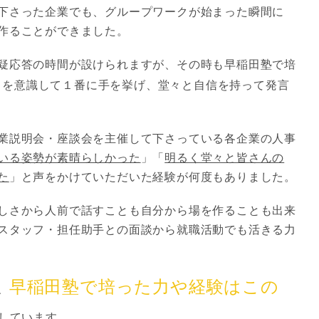
下さった企業でも、グループワークが始まった瞬間に
作ることができました。
疑応答の時間が設けられますが、その時も早稲田塾で培
」
を意識して１番に手を挙げ、堂々と自信を持って発言
業説明会・座談会を主催して下さっている各企業の人事
いる姿勢が素晴らしかった
」「
明るく堂々と皆さんの
た
」と声をかけていただいた経験が何度もありました。
しさから人前で話すことも自分から場を作ることも出来
スタッフ・担任助手との面談から就職活動でも活きる力
早稲田塾で培った力や経験はこの
、
しています。