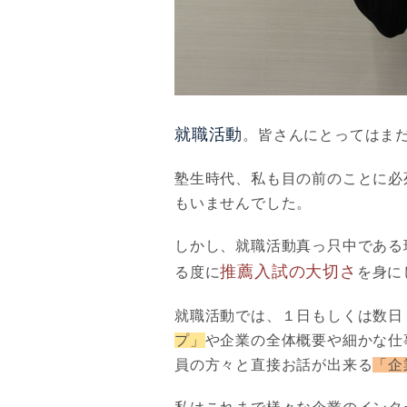
就職活動
。皆さんにとってはま
塾生時代、私も目の前のことに必
もいませんでした。
しかし、就職活動真っ只中である
推薦入試の大切さ
る度に
を身に
就職活動では、１日もしくは数日
プ」
や企業の全体概要や細かな仕
員の方々と直接お話が出来る
「企