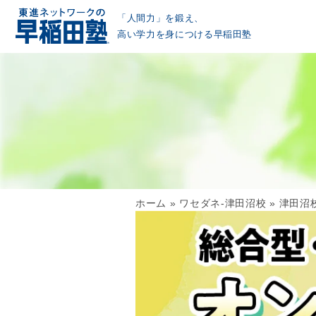
「人間力」を鍛え、
高い学力を身につける早稲田塾
ホーム
»
ワセダネ-津田沼校
»
津田沼