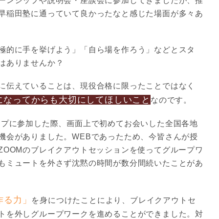
ーンシップや説明会・座談会に参加してきましたが、推
早稲田塾に通っていて良かったなと感じた場面が多々あ
極的に手を挙げよう」
「自ら場を作ろう」
などとスタ
はありませんか？
に伝えていることは、現役合格に限ったことではなく
になってからも大切にしてほしいこと
なのです。
ップに参加した際、画面上で初めてお会いした全国各地
機会がありました。WEBであったため、今皆さんが授
ZOOMのブレイクアウトセッションを使ってグループワ
もミュートを外さず沈黙の時間が数分間続いたことがあ
作る力」
を身につけたことにより、ブレイクアウトセ
トを外しグループワークを進めることができました。対