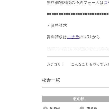
無料個別相談の予約フォームは
コ
==========================
・資料請求
資料請求は
コチラ
のURLから
==========================
カテゴリ：
こんなこともやってい
校舎一覧
東京都
池袋校
四谷校