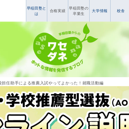
早稲田塾と
早稲田塾の
合格実績
大学情報
校舎
は
卒業生
校担任助手による推薦入試やってよかった！就職活動編