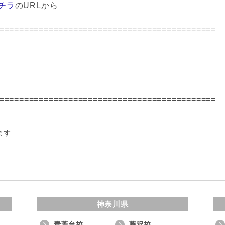
チラ
のURLから
============================================
============================================
ます
神奈川県
青葉台校
藤沢校