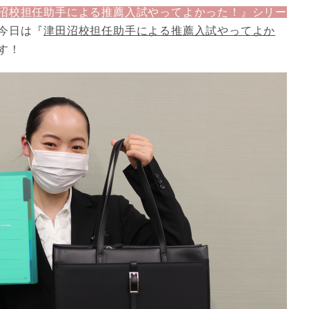
沼校担任助手による推薦入試やってよかった！』シリー
今日は『
津田沼校担任助手による推薦入試やってよか
す！