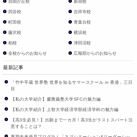
自由が丘校
新宿校
四谷校
吉祥寺校
町田校
青葉台校
藤沢校
横浜校
柏校
津田沼校
全校からのお知らせ
広報部からのお知らせ
最新記事
「竹中平蔵 世界塾 世界を知るサマースクール in 香港」三日
目
【私の大学紹介】慶應義塾大学SFCの魅力編
【私の大学紹介】上智大学経済学部経済学科の魅力編
【高3生必見！】出願まで一カ月！高3生がラストスパート注
意することは？
夏期未来発見プログラム「ネゴシエーション&リーダーシッ