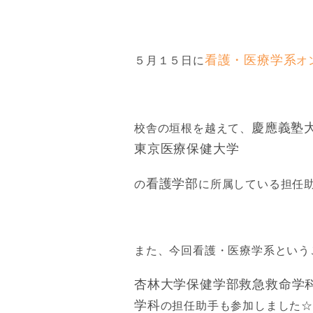
看護・医療学系
５月１５日に
オ
慶應義塾
校舎の垣根を越えて、
東京医療保健大学
看護学部
の
に所属している担任
また、今回看護・医療学系という
杏林大学保健学部救急救命学
学科
の担任助手も参加しました