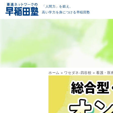
「人間力」を鍛え、
高い学力を身につける早稲田塾
ホーム
»
ワセダネ-四谷校
»
看護・医