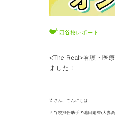
四谷校
レポート
<The Real>看
ました！
皆さん、こんにちは！
四谷校担任助手の池田陽香(大妻高