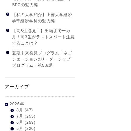
SFCの魅力編
【私の大学紹介】上智大学経済
学部経済学科の魅力編
【高3生必見！】出願まで一カ
月！高3生がラストスパート注意
することは？
夏期未来発見プログラム「ネゴ
シエーション&リーダーシップ
プログラム」第5.6講
アーカイブ
2026年
8月
(47)
7月
(255)
6月
(259)
5月
(220)