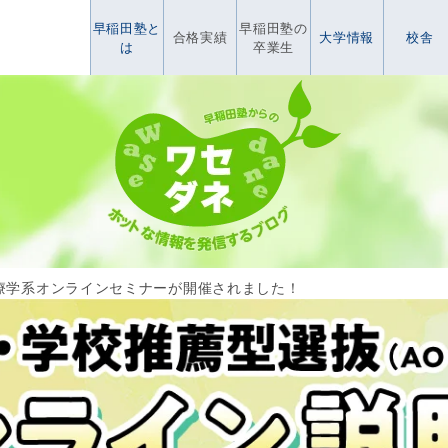
早稲田塾と
早稲田塾の
合格実績
大学情報
校舎
は
卒業生
療学系オンラインセミナーが開催されました！