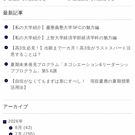
最新記事
【私の大学紹介】慶應義塾大学SFCの魅力編
【私の大学紹介】上智大学経済学部経済学科の魅力編
【高3生必見！】出願まで一カ月！高3生がラストスパート注
意することは？
夏期未来発見プログラム「ネゴシエーション&リーダーシッ
ププログラム」第5.6講
【自信がなくてもまずは形にすべし！ 現役慶應の夏期授業
活用法】
アーカイブ
2026年
8月
(42)
7月
(255)