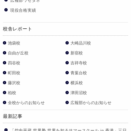
広報部ワセダネ
現役合格実績
校舎レポート
池袋校
大崎品川校
自由が丘校
新宿校
四谷校
吉祥寺校
町田校
青葉台校
藤沢校
横浜校
柏校
津田沼校
全校からのお知らせ
広報部からのお知らせ
最新記事
「竹中平蔵 世界塾 世界を知るサマースクール in 香港」三日