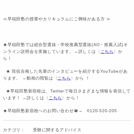
≪早稲田塾の授業やカリキュラムにご興味がある方 ≫
★早稲田塾では総合型選抜・学校推薦型選抜(AO・推薦入試)オ
ンライン説明会を実施しています。→詳しくは〈
こちら
〉か
ら！
★ 現役合格した先輩のインタビューを紹介するYouTubeがあ
ります。 →動画の閲覧は〈
こちら
〉から ！
★早稲田塾新宿校は、Twitterで毎日さまざまな情報を発信して
います！ →詳しくは〈
こちら
〉から！
★早稲田塾新宿校へのお問い合わせ☎→ 0120-520-205
カテゴリ：
受験に関するアドバイス