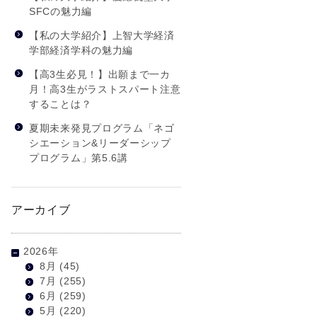
SFCの魅力編
【私の大学紹介】上智大学経済
学部経済学科の魅力編
【高3生必見！】出願まで一カ
月！高3生がラストスパート注意
することは？
夏期未来発見プログラム「ネゴ
シエーション&リーダーシップ
プログラム」第5.6講
アーカイブ
2026年
8月
(45)
7月
(255)
6月
(259)
5月
(220)