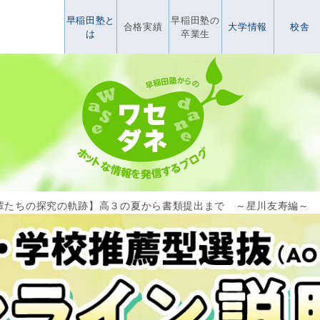
早稲田塾と
早稲田塾の
合格実績
大学情報
校舎
は
卒業生
輩たちの探究の軌跡】高３の夏から書類提出まで ～星川友寿編～