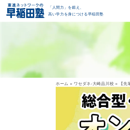
「人間力」を鍛え、
高い学力を身につける早稲田塾
ホーム
»
ワセダネ-大崎品川校
»
【先